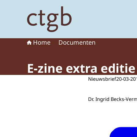
Naar de homepage van College voor de toelat
Home
Documenten
E-zine extra editi
Nieuwsbrief
20-03-20
Dr. Ingrid Becks-Ver