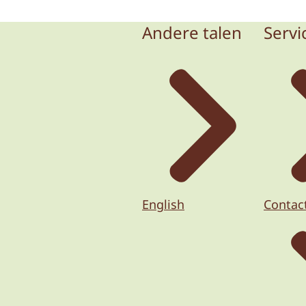
Andere talen
Servi
English
Contac