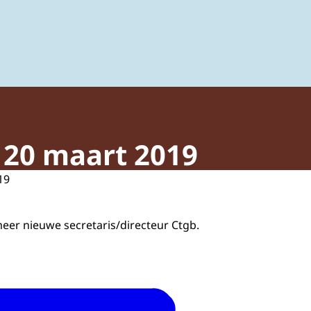
ing van gewasbeschermingsmiddelen en biociden
e 20 maart 2019
19
meer nieuwe secretaris/directeur Ctgb.