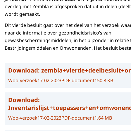
overleg met Zembla is afgesproken dat dit in delen (dee
wordt gemaakt.
Dit vierde besluit gaat over het deel van het verzoek wa
naar de informatie over gezondheidsrisico’s van
gewasbeschermingsmiddelen, in het bijzonder in relatie
Bestrijdingsmiddelen en Omwonenden. Het besluit bestaa
Download:
zembla+vierde+deelbesluit+
Woo-verzoek
17-02-2023
PDF-document
150.8 KB
Download:
Inventarislijst+toepassers+en+omwonend
Woo-verzoek
17-02-2023
PDF-document
1.64 MB