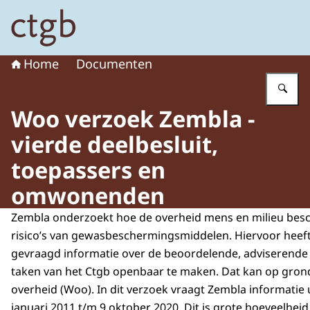
Naar de homepage van College voor de toelating van g
Home
Documenten
Vu
Woo verzoek Zembla -
vierde deelbesluit,
toepassers en
omwonenden
Zembla onderzoekt hoe de overheid mens en milieu bes
risico’s van gewasbeschermingsmiddelen. Hiervoor heef
gevraagd informatie over de beoordelende, adviserende
taken van het Ctgb openbaar te maken. Dat kan op gron
overheid (Woo). In dit verzoek vraagt Zembla informatie 
januari 2011 t/m 9 oktober 2020. Dit is grote hoeveelhei