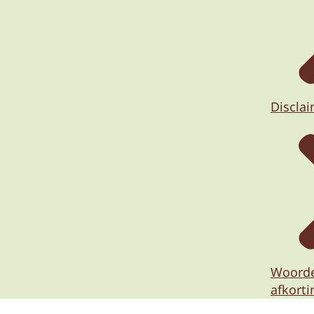
Discla
Woorde
afkort