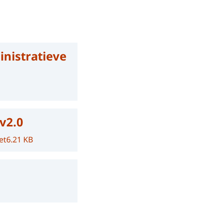
inistratieve
v2.0
et
6.21 KB