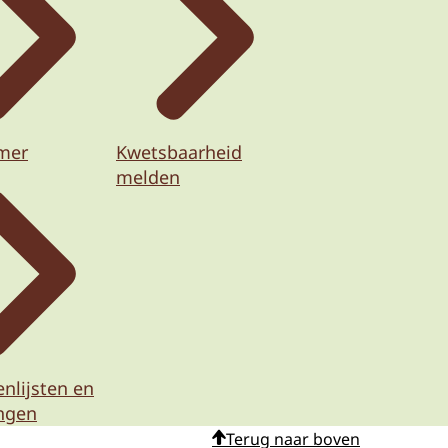
imer
Kwetsbaarheid
melden
nlijsten en
ingen
Terug naar boven