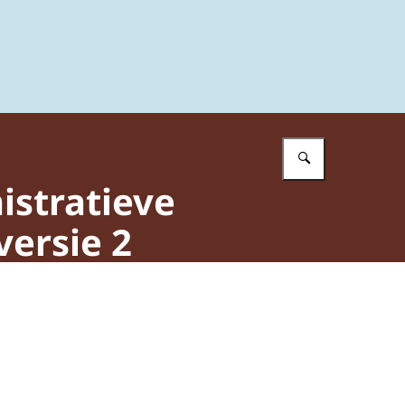
Vul in wat 
istratieve
ersie 2