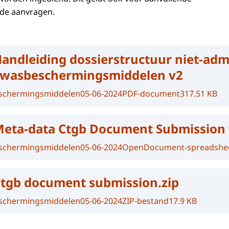
de aanvragen.
andleiding dossierstructuur niet-adm
ewasbeschermingsmiddelen v2
eschermingsmiddelen
05-06-2024
PDF-document
317.51 KB
eta-data Ctgb Document Submission 
eschermingsmiddelen
05-06-2024
OpenDocument-spreadshe
tgb document submission.zip
eschermingsmiddelen
05-06-2024
ZIP-bestand
17.9 KB