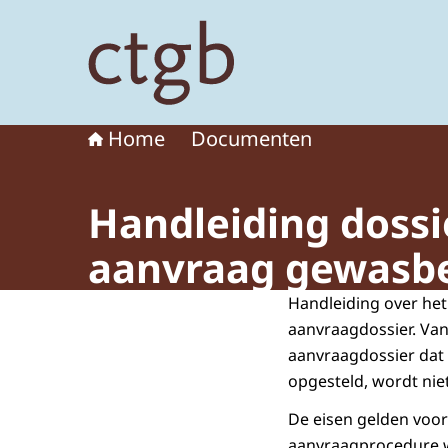
Naar de homepage van College voor de toelat
Home
Documenten
Handleiding dossi
aanvraag gewasbe
Handleiding over het
aanvraagdossier. Vana
aanvraagdossier dat 
opgesteld, wordt ni
De eisen gelden voor
aanvraagprocedure w