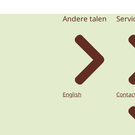
Andere talen
Servi
English
Contac