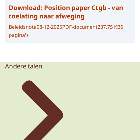
Download:
Position paper Ctgb - van
toelating naar afweging
Beleidsnota
08-12-2025
PDF-document
237.75 KB
6
pagina's
Andere talen