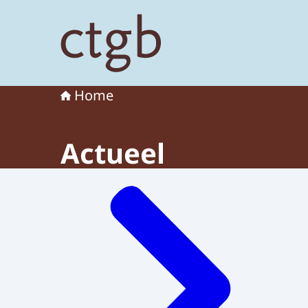
Naar de homepage van College voor de toelat
Home
Actueel
Menu