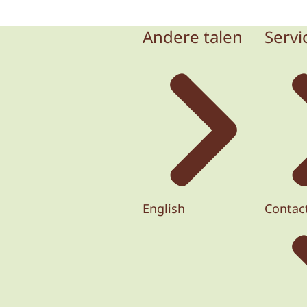
Andere talen
Servi
English
Contac