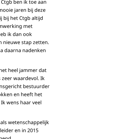
 Ctgb ben ik toe aan
mooie jaren bij deze
bij het Ctgb altijd
enwerking met
 heb ik dan ook
n nieuwe stap zetten.
n ga daarna nadenken
 het heel jammer dat
s zeer waardevol. Ik
ensgericht bestuurder
okken en heeft het
 Ik wens haar veel
 als wetenschappelijk
leider en in 2015
ngend