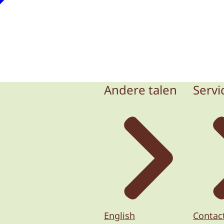
Andere talen
Servi
English
Contac