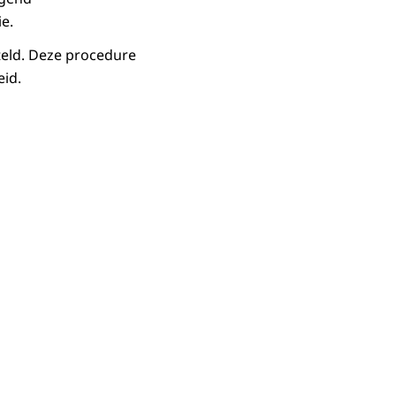
ie.
teld. Deze procedure
id.