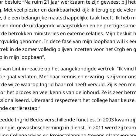
r besluit: “Na ruim 21 jaar werkzaam te zijn geweest bij het
 Met veel plezier en dankbaarheid kijk ik terug op de vele 
, die een belangrijke maatschappelijke taak heeft. Ik heb mij 
ien door de uitdagende vraagstukken en de prettige sam
e, de betrokken ministeries en externe relaties. Mijn besluit
vuldig genomen. In deze fase van mijn loopbaan wil ik ee
ertrek in de zomer volledig blijven inzetten voor het Ctgb e
p in mijn loopbaan”.
 van Lint in reactie op het aangekondigde vertrek: “Ik vind
ie gaat verlaten. Met haar kennis en ervaring is zij voor on
de wijze waarop Ingrid haar rol heeft vervuld. Zij is een m
r het proces en veel kennis van de inhoud. Ze is zeer betr
sionaliseerd. Uiteraard respecteert het college haar keuze.
nde carrièrestap.“
eedde Ingrid Becks verschillende functies. In 2003 kwam zij
ologie, gewasbescherming) in dienst. In 2011 werd zij team
ing Collegeadvies en Projectplanning (tevens plaatsverva