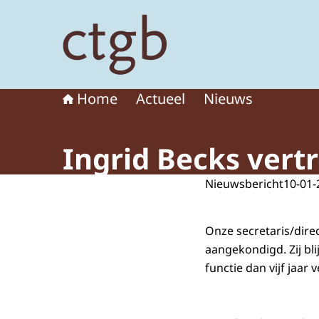
Naar de homepage van College voor de toelat
Home
Actueel
Nieuws
Ingrid Becks vert
Nieuwsbericht
10-01-
Onze secretaris/direc
aangekondigd. Zij blij
functie dan vijf jaar 