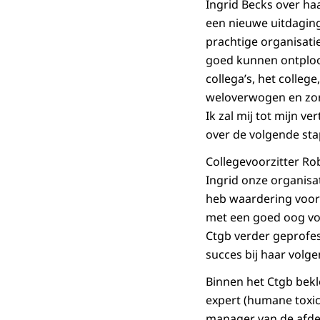
Ingrid Becks over haa
een nieuwe uitdaging.
prachtige organisatie
goed kunnen ontploo
collega’s, het colleg
weloverwogen en zorg
Ik zal mij tot mijn v
over de volgende sta
Collegevoorzitter Rob
Ingrid onze organisat
heb waardering voor 
met een goed oog voo
Ctgb verder geprofes
succes bij haar volge
Binnen het Ctgb bekl
expert (humane toxic
manager van de afdel