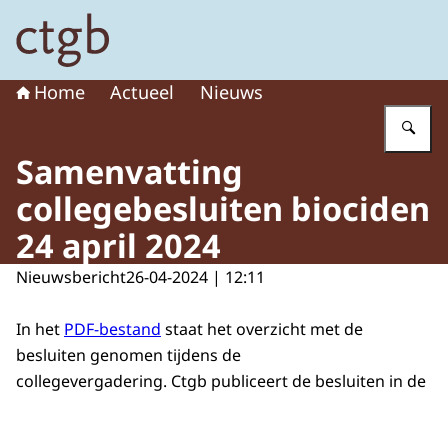
Naar de homepage van College voor de toelating van g
Home
Actueel
Nieuws
Vu
Samenvatting
collegebesluiten biociden
24 april 2024
Nieuwsbericht
26-04-2024 | 12:11
In het
PDF-bestand
staat het overzicht met de
besluiten genomen tijdens de
collegevergadering. Ctgb publiceert de besluiten in de