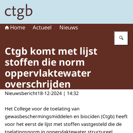
Naar de homepage van College voor de toelating van g
Home
Actueel
Nieuws
Vu
Ctgb komt met lijst
stoffen die norm
oppervlaktewater
overschrijden
Nieuwsbericht
18-12-2024 | 14:32
Het College voor de toelating van
gewasbeschermingsmiddelen en biociden (Ctgb) heeft
voor het eerst de lijst met stoffen vastgesteld die de
toelatingsnorm in oppervlaktewater structureel