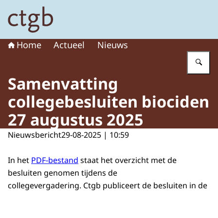
Naar de homepage van College voor de toelating van g
Home
Actueel
Nieuws
Vu
Samenvatting
collegebesluiten biociden
27 augustus 2025
Nieuwsbericht
29-08-2025 | 10:59
In het
PDF-bestand
staat het overzicht met de
besluiten genomen tijdens de
collegevergadering. Ctgb publiceert de besluiten in de