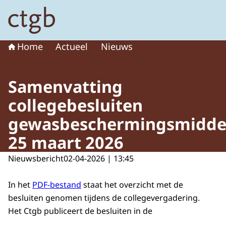
Naar de homepage van College voor de toelating van g
Home
Actueel
Nieuws
Samenvatting
collegebesluiten
gewasbeschermingsmidde
25 maart 2026
Nieuwsbericht
02-04-2026 | 13:45
In het
PDF-bestand
staat het overzicht met de
besluiten genomen tijdens de collegevergadering.
Het Ctgb publiceert de besluiten in de