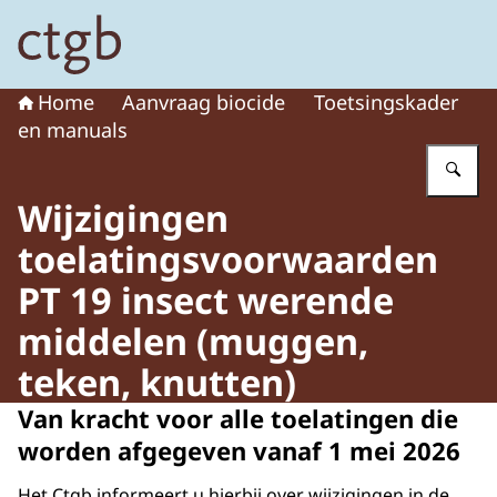
Naar de homepage van College voor de toelating van g
Home
Aanvraag biocide
Toetsingskader
en manuals
Vu
Wijzigingen
toelatingsvoorwaarden
PT 19 insect werende
middelen (muggen,
teken, knutten)
Van kracht voor alle toelatingen die
worden afgegeven vanaf 1 mei 2026
Het Ctgb informeert u hierbij over wijzigingen in de