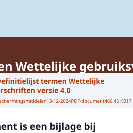
ing van gewasbeschermingsmiddelen en biociden
men Wettelijke gebruik
efinitielijst termen Wettelijke
schriften versie 4.0
eschermingsmiddelen
13-12-2024
PDF-document
466.46 KB
17
nt is een bijlage bij