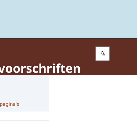
Vul in wat 
svoorschriften
 pagina's