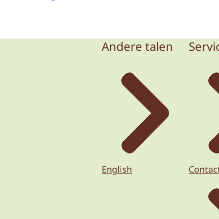
Andere talen
Servi
English
Contac