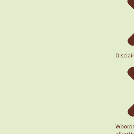
Discla
Woorde
afkort