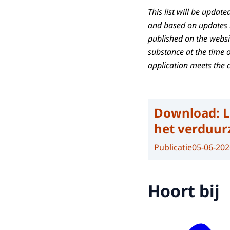
This list will be upda
and based on updates in
published on the websit
substance at the time o
application meets the cr
Download:
L
het verduur
Publicatie
05-06-202
Hoort bij