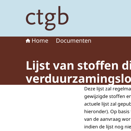
Naar de homepage van College voor de toelat
Home
Documenten
Lijst van stoffen 
verduurzamingsl
Deze lijst zal regel
gewijzigde stoffen en
actuele lijst zal gep
hieronder). Op basis
van de aanvraag word
indien de lijst nog ni