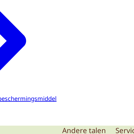
beschermingsmiddel
Andere talen
Servi