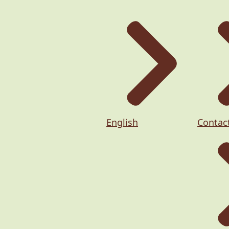
English
Contac