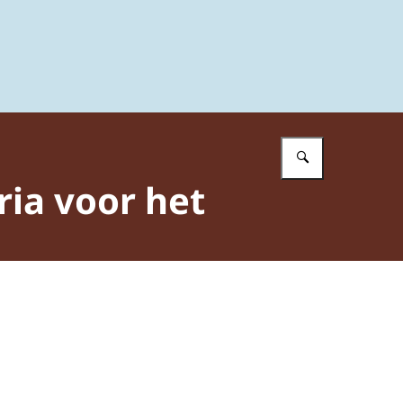
Vul in wat 
ria voor het