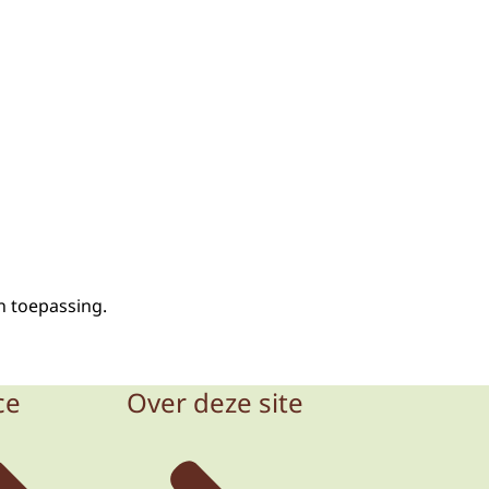
n toepassing.
ce
Over deze site