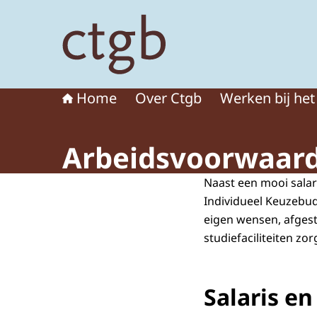
Naar de homepage van College voor de toelat
Home
Over Ctgb
Werken bij het
Arbeidsvoorwaar
Naast een mooi salar
Individueel Keuzebudg
eigen wensen, afgest
studiefaciliteiten zor
Salaris en