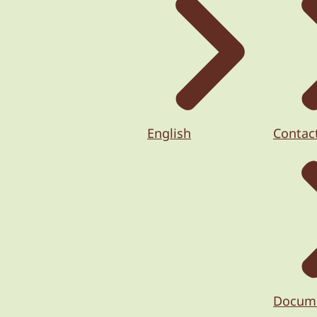
English
Contac
Docum