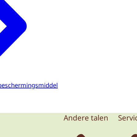
beschermingsmiddel
Andere talen
Servi