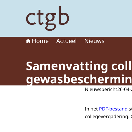
Naar de homepage van College voor de toelat
Home
Actueel
Nieuws
Samenvatting col
gewasbescherming
Nieuwsbericht
26-04-
In het
PDF-bestand
s
collegevergadering. 