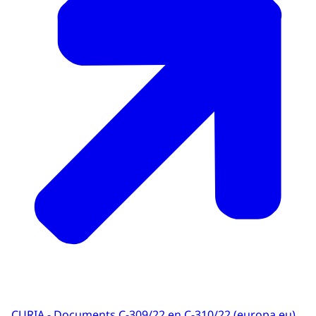
CURIA - Documents C‑309/22 en C‑310/22 (europa.eu)