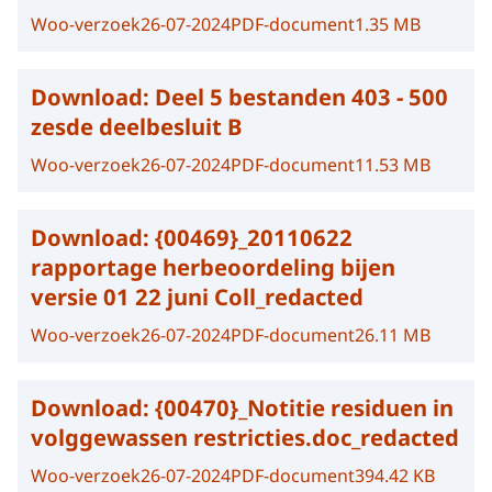
Woo-verzoek
26-07-2024
PDF-document
1.35 MB
Download:
Deel 5 bestanden 403 - 500
zesde deelbesluit B
Woo-verzoek
26-07-2024
PDF-document
11.53 MB
Download:
{00469}_20110622
rapportage herbeoordeling bijen
versie 01 22 juni Coll_redacted
Woo-verzoek
26-07-2024
PDF-document
26.11 MB
Download:
{00470}_Notitie residuen in
volggewassen restricties.doc_redacted
Woo-verzoek
26-07-2024
PDF-document
394.42 KB