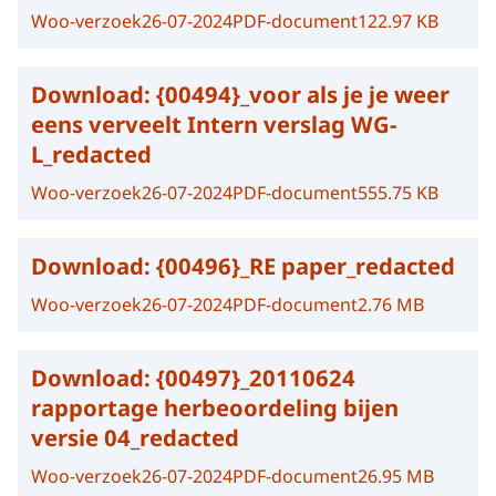
Woo-verzoek
26-07-2024
PDF-document
122.97 KB
Download:
{00494}_voor als je je weer
eens verveelt Intern verslag WG-
L_redacted
Woo-verzoek
26-07-2024
PDF-document
555.75 KB
Download:
{00496}_RE paper_redacted
Woo-verzoek
26-07-2024
PDF-document
2.76 MB
Download:
{00497}_20110624
rapportage herbeoordeling bijen
versie 04_redacted
Woo-verzoek
26-07-2024
PDF-document
26.95 MB