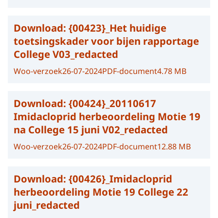
Download:
{00423}_Het huidige
toetsingskader voor bijen rapportage
College V03_redacted
Woo-verzoek
26-07-2024
PDF-document
4.78 MB
Download:
{00424}_20110617
Imidacloprid herbeoordeling Motie 19
na College 15 juni V02_redacted
Woo-verzoek
26-07-2024
PDF-document
12.88 MB
Download:
{00426}_Imidacloprid
herbeoordeling Motie 19 College 22
juni_redacted