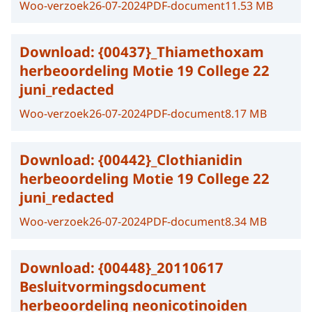
Woo-verzoek
26-07-2024
PDF-document
11.53 MB
Download:
{00437}_Thiamethoxam
herbeoordeling Motie 19 College 22
juni_redacted
Woo-verzoek
26-07-2024
PDF-document
8.17 MB
Download:
{00442}_Clothianidin
herbeoordeling Motie 19 College 22
juni_redacted
Woo-verzoek
26-07-2024
PDF-document
8.34 MB
Download:
{00448}_20110617
Besluitvormingsdocument
herbeoordeling neonicotinoiden