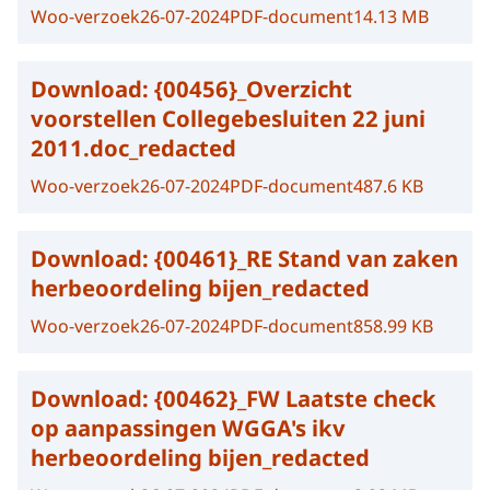
Woo-verzoek
26-07-2024
PDF-document
14.13 MB
Download:
{00456}_Overzicht
voorstellen Collegebesluiten 22 juni
2011.doc_redacted
Woo-verzoek
26-07-2024
PDF-document
487.6 KB
Download:
{00461}_RE Stand van zaken
herbeoordeling bijen_redacted
Woo-verzoek
26-07-2024
PDF-document
858.99 KB
Download:
{00462}_FW Laatste check
op aanpassingen WGGA's ikv
herbeoordeling bijen_redacted