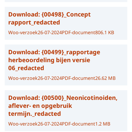
Download:
{00498}_Concept
rapport_redacted
Woo-verzoek
26-07-2024
PDF-document
806.1 KB
Download:
{00499}_rapportage
herbeoordeling bijen versie
06_redacted
Woo-verzoek
26-07-2024
PDF-document
26.62 MB
Download:
{00500}_Neonicotinoiden,
aflever- en opgebruik
termijn._redacted
Woo-verzoek
26-07-2024
PDF-document
1.2 MB