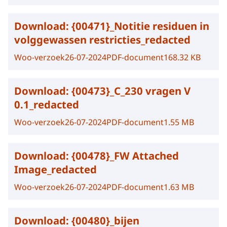
Download:
{00471}_Notitie residuen in
volggewassen restricties_redacted
Woo-verzoek
26-07-2024
PDF-document
168.32 KB
Download:
{00473}_C_230 vragen V
0.1_redacted
Woo-verzoek
26-07-2024
PDF-document
1.55 MB
Download:
{00478}_FW Attached
Image_redacted
Woo-verzoek
26-07-2024
PDF-document
1.63 MB
Download:
{00480}_bijen