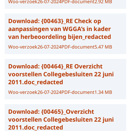
Woo-verzoek
26-07-2024
PDF-document
2.92 MB
Download:
{00463}_RE Check op
aanpassingen van WGGA's in kader
van herbeoordeling bijen_redacted
Woo-verzoek
26-07-2024
PDF-document
5.47 MB
Download:
{00464}_RE Overzicht
voorstellen Collegebesluiten 22 juni
2011.doc_redacted
Woo-verzoek
26-07-2024
PDF-document
1.34 MB
Download:
{00465}_Overzicht
voorstellen Collegebesluiten 22 juni
2011.doc_redacted