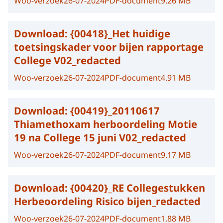
Woo-verzoek
26-07-2024
PDF-document
9.26 MB
Download:
{00418}_Het huidige
toetsingskader voor bijen rapportage
College V02_redacted
Woo-verzoek
26-07-2024
PDF-document
4.91 MB
Download:
{00419}_20110617
Thiamethoxam herboordeling Motie
19 na College 15 juni V02_redacted
Woo-verzoek
26-07-2024
PDF-document
9.17 MB
Download:
{00420}_RE Collegestukken
Herbeoordeling Risico bijen_redacted
Woo-verzoek
26-07-2024
PDF-document
1.88 MB