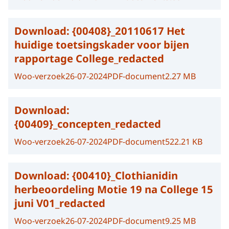
Download:
{00408}_20110617 Het
huidige toetsingskader voor bijen
rapportage College_redacted
Woo-verzoek
26-07-2024
PDF-document
2.27 MB
Download:
{00409}_concepten_redacted
Woo-verzoek
26-07-2024
PDF-document
522.21 KB
Download:
{00410}_Clothianidin
herbeoordeling Motie 19 na College 15
juni V01_redacted
Woo-verzoek
26-07-2024
PDF-document
9.25 MB