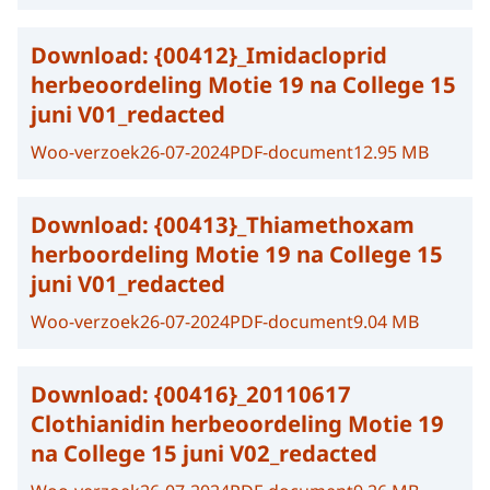
Download:
{00412}_Imidacloprid
herbeoordeling Motie 19 na College 15
juni V01_redacted
Woo-verzoek
26-07-2024
PDF-document
12.95 MB
Download:
{00413}_Thiamethoxam
herboordeling Motie 19 na College 15
juni V01_redacted
Woo-verzoek
26-07-2024
PDF-document
9.04 MB
Download:
{00416}_20110617
Clothianidin herbeoordeling Motie 19
na College 15 juni V02_redacted