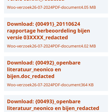
Woo-verzoek
26-07-2024
PDF-document
4.05 MB
Download:
{00491}_20110624
rapportage herbeoordeling bijen
versie 03XXXX_redacted
Woo-verzoek
26-07-2024
PDF-document
4.02 MB
Download:
{00492}_openbare
literatuur_neonico en
bijen.doc_redacted
Woo-verzoek
26-07-2024
PDF-document
364 KB
Download:
{00493}_openbare
literatuur_neonico en bijen_redacted