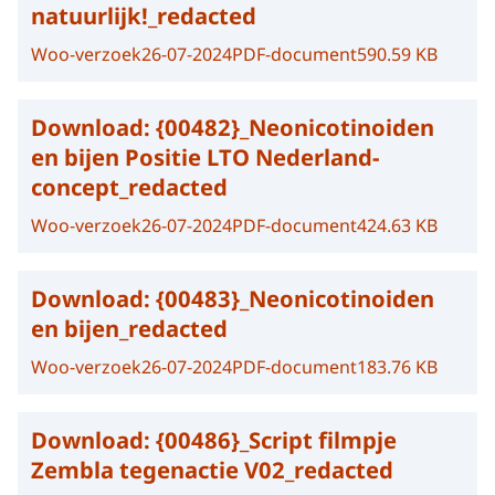
natuurlijk!_redacted
Woo-verzoek
26-07-2024
PDF-document
590.59 KB
Download:
{00482}_Neonicotinoiden
en bijen Positie LTO Nederland-
concept_redacted
Woo-verzoek
26-07-2024
PDF-document
424.63 KB
Download:
{00483}_Neonicotinoiden
en bijen_redacted
Woo-verzoek
26-07-2024
PDF-document
183.76 KB
Download:
{00486}_Script filmpje
Zembla tegenactie V02_redacted