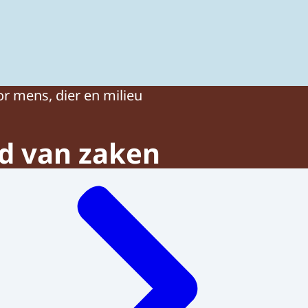
ing van gewasbeschermingsmiddelen en biociden
or mens, dier en milieu
nd van zaken