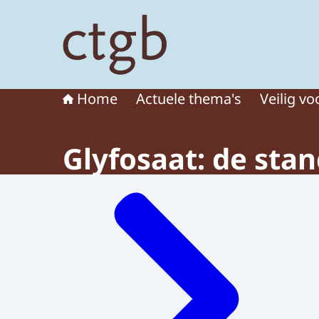
Naar de homepage van College voor de toelat
Home
Actuele thema's
Veilig vo
Glyfosaat: de sta
Menu