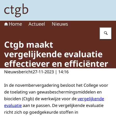
Naar de homepage van College voor de toelating van g
Home
Actueel
Nieuws
Vu
Ctgb maakt
vergelijkende evaluatie
effectiever en efficiënter
Nieuwsbericht
27-11-2023 | 14:16
In de novembervergadering besloot het College voor
de toelating van gewasbeschermingsmiddelen en
biociden (Ctgb) de werkwijze voor de
vergelijkende
evaluatie
aan te passen. De vergelijkende evaluatie
richt zich op goedgekeurde stoffen in