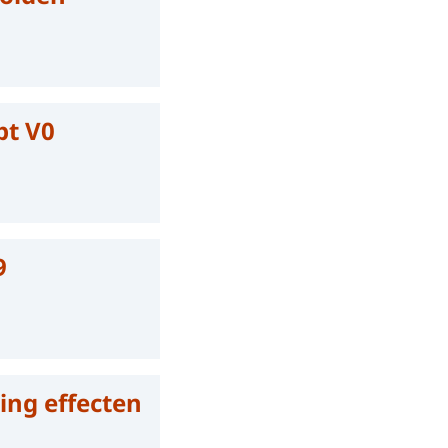
pt V0
9
ing effecten