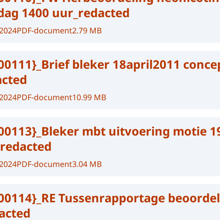
ag 1400 uur_redacted
-2024
PDF-document
2.79 MB
00111}_Brief bleker 18april2011 conce
acted
-2024
PDF-document
10.99 MB
00113}_Bleker mbt uitvoering motie 1
_redacted
-2024
PDF-document
3.04 MB
00114}_RE Tussenrapportage beoordel
dacted