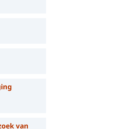
ging
zoek van