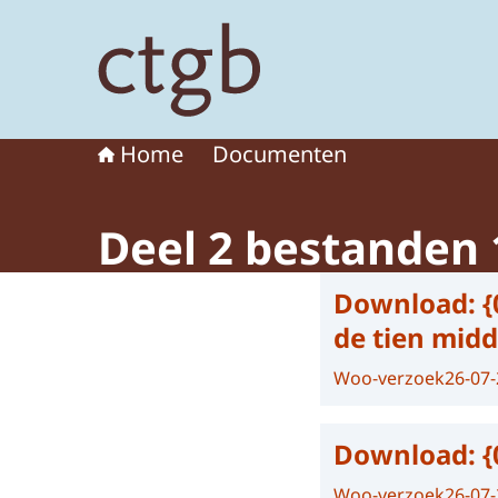
Naar de homepage van College voor de toelat
Home
Documenten
Deel 2 bestanden 1
Download:
{
de tien mid
Woo-verzoek
26-07
Download:
{
Woo-verzoek
26-07