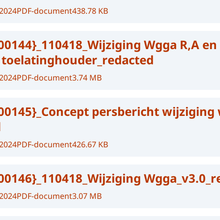
-2024
PDF-document
438.78 KB
00144}_110418_Wijziging Wgga R,A en
 toelatinghouder_redacted
-2024
PDF-document
3.74 MB
00145}_Concept persbericht wijziging
d
-2024
PDF-document
426.67 KB
00146}_110418_Wijziging Wgga_v3.0_r
-2024
PDF-document
3.07 MB