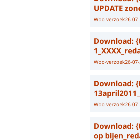
UPDATE zond
Woo-verzoek
26-07
Download:
{
1_XXXX_red
Woo-verzoek
26-07
Download:
{
13april2011
Woo-verzoek
26-07
Download:
{
op bijen_re