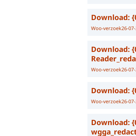
Download:
{
Woo-verzoek
26-07
Download:
{
Reader_reda
Woo-verzoek
26-07
Download:
{
Woo-verzoek
26-07
Download:
{
wgga_redac