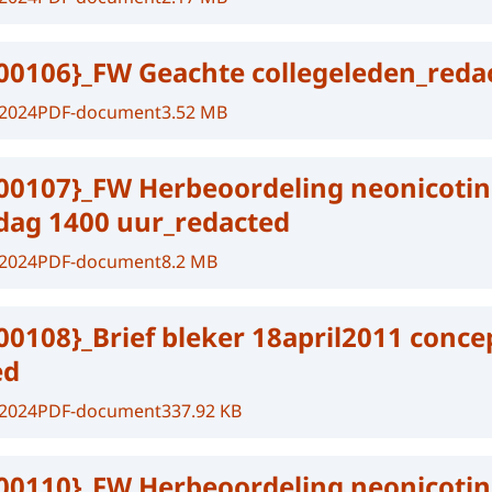
00106}_FW Geachte collegeleden_reda
-2024
PDF-document
3.52 MB
00107}_FW Herbeoordeling neonicoti
ag 1400 uur_redacted
-2024
PDF-document
8.2 MB
00108}_Brief bleker 18april2011 conce
ed
-2024
PDF-document
337.92 KB
00110}_FW Herbeoordeling neonicoti