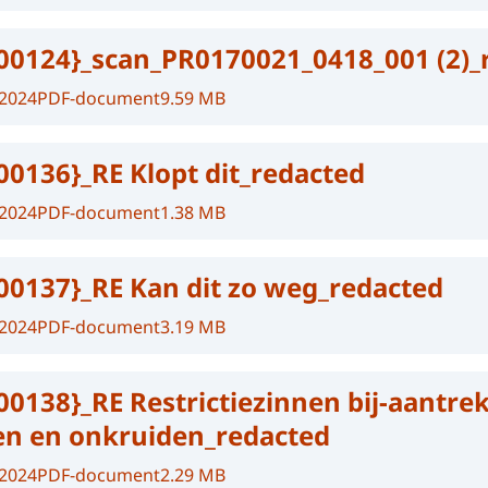
00124}_scan_PR0170021_0418_001 (2)_
-2024
PDF-document
9.59 MB
00136}_RE Klopt dit_redacted
-2024
PDF-document
1.38 MB
00137}_RE Kan dit zo weg_redacted
-2024
PDF-document
3.19 MB
00138}_RE Restrictiezinnen bij-aantrek
n en onkruiden_redacted
-2024
PDF-document
2.29 MB