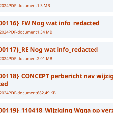
-2024
PDF-document
1.3 MB
00116}_FW Nog wat info_redacted
-2024
PDF-document
1.34 MB
00117}_RE Nog wat info_redacted
-2024
PDF-document
2.01 MB
00118}_CONCEPT perbericht nav wijzi
ted
-2024
PDF-document
682.49 KB
00119}_110418_Wijziging Wgga op ver