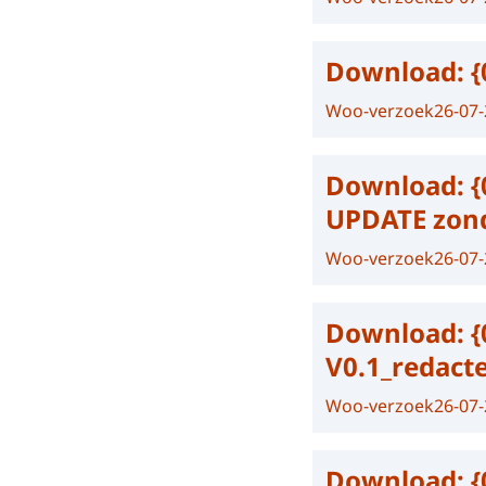
Download:
{
Woo-verzoek
26-07
Download:
{
UPDATE zond
Woo-verzoek
26-07
Download:
{
V0.1_redact
Woo-verzoek
26-07
Download:
{