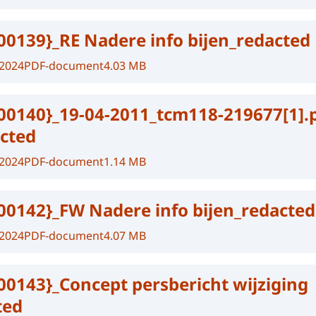
00139}_RE Nadere info bijen_redacted
-2024
PDF-document
4.03 MB
00140}_19-04-2011_tcm118-219677[1].
cted
-2024
PDF-document
1.14 MB
00142}_FW Nadere info bijen_redacted
-2024
PDF-document
4.07 MB
00143}_Concept persbericht wijziging
ted