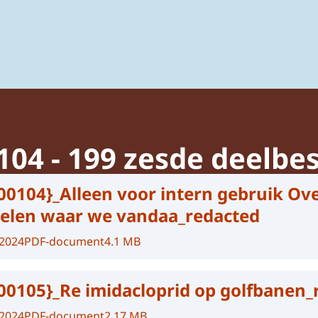
ing van gewasbeschermingsmiddelen en biociden
04 - 199 zesde deelbes
00104}_Alleen voor intern gebruik Ov
delen waar we vandaa_redacted
-2024
PDF-document
4.1 MB
00105}_Re imidacloprid op golfbanen_
-2024
PDF-document
2.17 MB