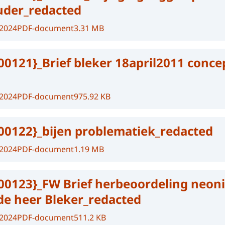
uder_redacted
-2024
PDF-document
3.31 MB
00121}_Brief bleker 18april2011 conce
-2024
PDF-document
975.92 KB
00122}_bijen problematiek_redacted
-2024
PDF-document
1.19 MB
00123}_FW Brief herbeoordeling neon
de heer Bleker_redacted
-2024
PDF-document
511.2 KB