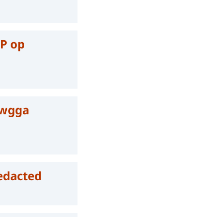
 P op
 wgga
edacted