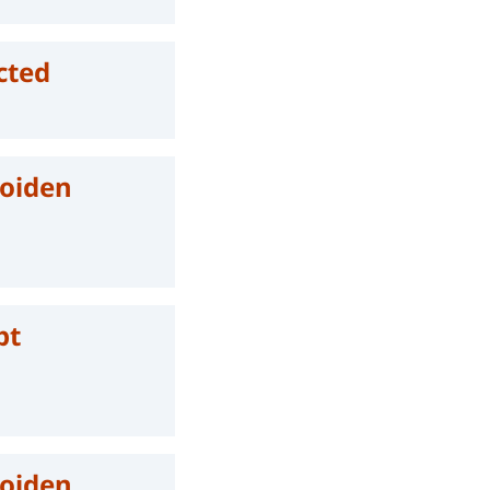
cted
noiden
pt
noiden