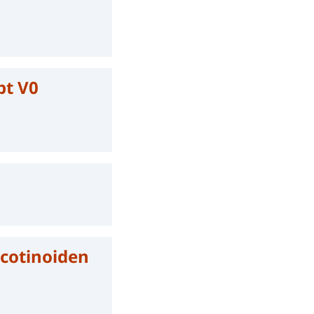
pt V0
icotinoiden