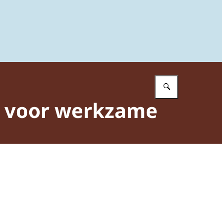
Vul in wat 
e voor werkzame