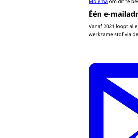
Molema
om dit te be
Één e-mailad
Vanaf 2021 loopt all
werkzame stof via d