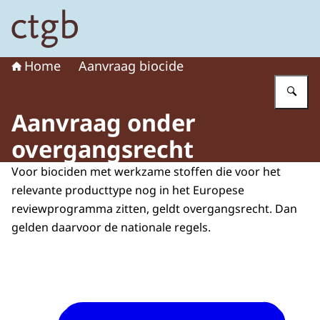
Naar de homepage van College voor de toelating van g
Home
Aanvraag biocide
Vu
Aanvraag onder
overgangsrecht
Voor biociden met werkzame stoffen die voor het
relevante producttype nog in het Europese
reviewprogramma zitten, geldt overgangsrecht. Dan
gelden daarvoor de nationale regels.